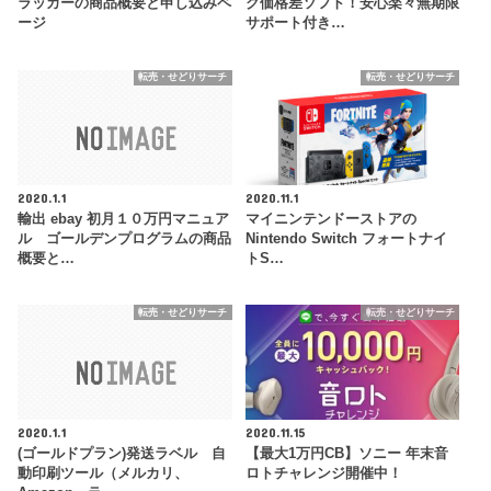
ラッカーの商品概要と申し込みペ
ク価格差ソフト！安心楽々無期限
ージ
サポート付き…
転売・せどりサーチ
転売・せどりサーチ
2020.1.1
2020.11.1
輸出 ebay 初月１０万円マニュア
マイニンテンドーストアの
ル ゴールデンプログラムの商品
Nintendo Switch フォートナイ
概要と…
トS…
転売・せどりサーチ
転売・せどりサーチ
2020.1.1
2020.11.15
(ゴールドプラン)発送ラベル 自
【最大1万円CB】ソニー 年末音
動印刷ツール（メルカリ、
ロトチャレンジ開催中！