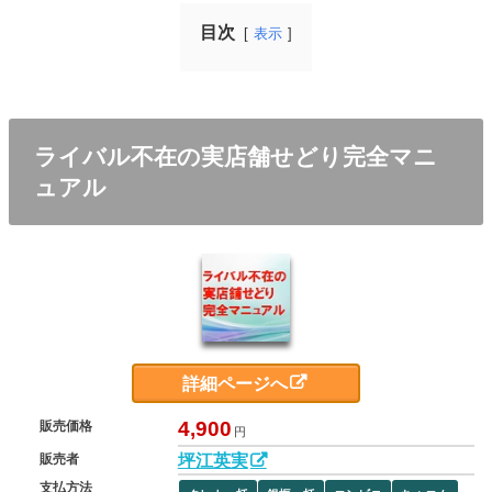
目次
表示
ライバル不在の実店舗せどり完全マニ
ュアル
詳細ページへ
4,900
販売価格
円
坪江英実
販売者
支払方法