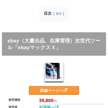
目次
表示
ebay（大量出品、在庫管理）次世代ツー
ル「ebayマックスＸ」
詳細ページへ
39,800
販売価格
円
杉原裕一
販売者