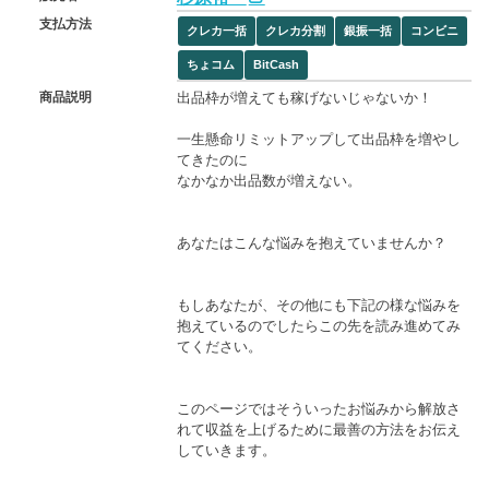
支払方法
クレカ一括
クレカ分割
銀振一括
コンビニ
ちょコム
BitCash
出品枠が増えても稼げないじゃないか！
商品説明
一生懸命リミットアップして出品枠を増やし
てきたのに
なかなか出品数が増えない。
あなたはこんな悩みを抱えていませんか？
もしあなたが、その他にも下記の様な悩みを
抱えているのでしたらこの先を読み進めてみ
てください。
このページではそういったお悩みから解放さ
れて収益を上げるために最善の方法をお伝え
していきます。