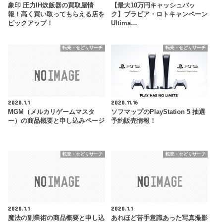
象印 圧力IH炊飯器の買取屋情
【最大10万円キャッシュバッ
報！高く買い取ってもらえる店を
ク】ブラビア・ロトキャンペーン
ピックアップ！
Ultima…
転売・せどりサーチ
転売・せどりサーチ
2020.1.1
2020.11.16
MGM（メルカリゲームマスタ
ソフマップのPlayStation 5 抽選
ー）の商品概要と申し込みページ
予約販売情報！
転売・せどりサーチ
転売・せどりサーチ
2020.1.1
2020.1.1
魔法の副業術の商品概要と申し込
あれほど苦手意識あった写真撮影