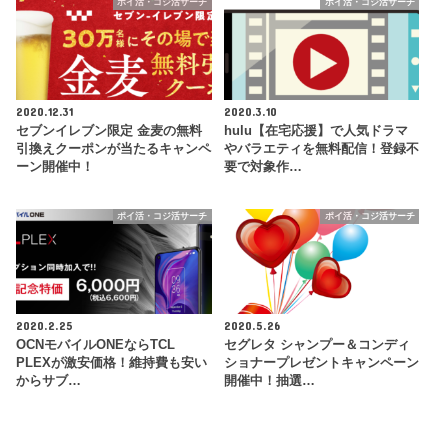
ポイ活・コジ活サーチ
ポイ活・コジ活サーチ
2020.12.31
2020.3.10
セブンイレブン限定 金麦の無料
hulu【在宅応援】で人気ドラマ
引換えクーポンが当たるキャンペ
やバラエティを無料配信！登録不
ーン開催中！
要で対象作…
ポイ活・コジ活サーチ
ポイ活・コジ活サーチ
2020.2.25
2020.5.26
OCNモバイルONEならTCL
セグレタ シャンプー＆コンディ
PLEXが激安価格！維持費も安い
ショナープレゼントキャンペーン
からサブ…
開催中！抽選…