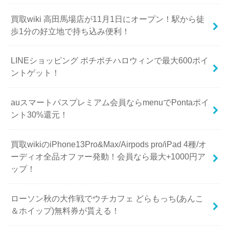
買取wiki 高田馬場店が11月1日にオープン！駅から徒
歩1分の好立地で持ち込み便利！
LINEショッピング ポチポチハロウィンで最大600ポイ
ントゲット！
auスマートパスプレミアム会員ならmenuでPontaポイ
ント30%還元！
買取wikiのiPhone13Pro&Max/Airpods pro/iPad 4種/オ
ーディオ全品オファー発動！会員なら最大+1000円ア
ップ！
ローソン秋の大作戦でウチカフェ どらもっち(あんこ
＆ホイップ)無料券が貰える！