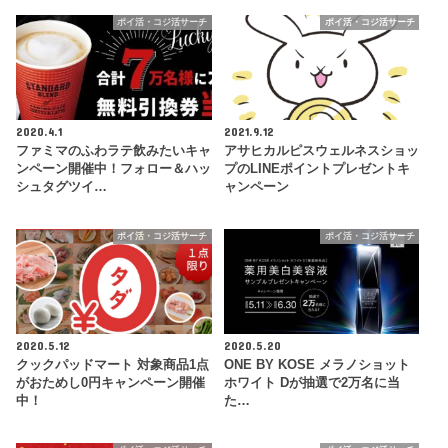
ポイ活・コジ活サーチ
ポイ活・コジ活サーチ
2020.4.1
2021.9.12
ファミマのふわラテ飲みたいキャ
アサヒカルピスウェルネスショッ
ンペーン開催中！フォロー＆ハッ
プのLINEポイントプレゼントキ
シュタグツイ…
ャンペーン
ポイ活・コジ活サーチ
ポイ活・コジ活サーチ
2020.5.12
2020.5.20
クックパッドマート 対象商品1点
ONE BY KOSE メラノショット
がおためし0円キャンペーン開催
ホワイト Dが抽選で2万名に当
中！
た…