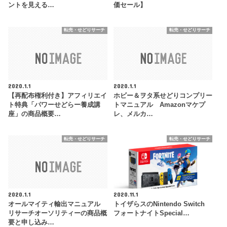
ントを見える…
価セール】
転売・せどりサーチ
転売・せどりサーチ
2020.1.1
2020.1.1
【再配布権利付き】アフィリエイ
ホビー＆ヲタ系せどりコンプリー
ト特典「パワーせどらー養成講
トマニュアル Amazonマケプ
座」の商品概要…
レ、メルカ…
転売・せどりサーチ
転売・せどりサーチ
2020.1.1
2020.11.1
オールマイティ輸出マニュアル
トイザらスのNintendo Switch
リサーチオーソリティーの商品概
フォートナイトSpecial…
要と申し込み…