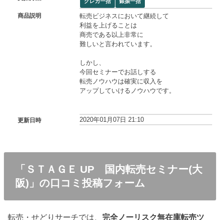
クレカ一括
銀振一括
転売ビジネスにおいて継続して
商品説明
利益を上げることは
商売である以上非常に
難しいと言われています。
しかし、
今回セミナーでお話しする
転売ノウハウは確実に収入を
アップしていけるノウハウです。
2020年01月07日 21:10
更新日時
「ＳＴＡＧＥ UP 国内転売セミナー(大
阪)」の口コミ投稿フォーム
転売・せどりサーチでは、
完全ノーリスク無在庫転売ツ