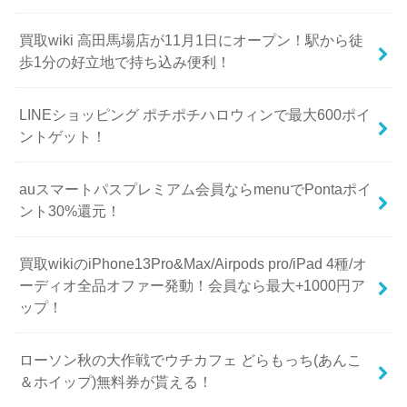
買取wiki 高田馬場店が11月1日にオープン！駅から徒
歩1分の好立地で持ち込み便利！
LINEショッピング ポチポチハロウィンで最大600ポイ
ントゲット！
auスマートパスプレミアム会員ならmenuでPontaポイ
ント30%還元！
買取wikiのiPhone13Pro&Max/Airpods pro/iPad 4種/オ
ーディオ全品オファー発動！会員なら最大+1000円ア
ップ！
ローソン秋の大作戦でウチカフェ どらもっち(あんこ
＆ホイップ)無料券が貰える！