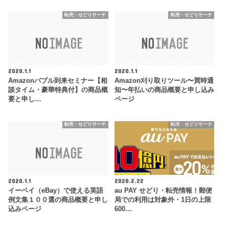
転売・せどりサーチ
転売・せどりサーチ
2020.1.1
2020.1.1
Amazonバブル到来セミナー【相
Amazon刈り取りツール〜買時通
談タイム・豪華特典付】の商品概
知〜年払いの商品概要と申し込み
要と申し…
ページ
転売・せどりサーチ
転売・せどりサーチ
2020.1.1
2020.2.22
イーベイ（eBay）で使える英語
au PAY せどり・転売情報！郵便
例文集１００選の商品概要と申し
局での利用は対象外・1日の上限
込みページ
600…