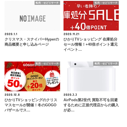
転売・せどりサーチ
転売・せどりサーチ
2020.1.1
2020.11.21
クリスマス・スナイパーHyperの
ひかりTVショッピング 在庫処分
商品概要と申し込みページ
セール情報！+40倍ポイント還元
イベント…
転売・せどりサーチ
転売・せどりサーチ
2020.12.8
2020.3.3
ひかりTVショッピングのクリス
AirPods第2世代 買取不可を回避
マスセールが開催！冬のGOGO
するために正規代理店からの購入
バザールでス…
が必…