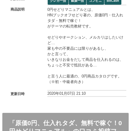
クレカ一括
銀振一括
コンビニ
BitCash
0円せどりマニュアルとは、
商品説明
HNブックオフせどり著の、原価0円・仕入れ
タダ・無料で稼ぐ！
がテーマの転売教材です。
せどりやオークション、メルカリはしたいけ
ど…
家も中の不要品には限りがあるし、
かと言って、
いきなりお金をだして商品を仕入れるのは、
ちょっと不安で抵抗がある…
と言う人に最適の、0円商品カタログです。
（※初・中級者向き）
2020年01月07日 21:10
更新日時
「原価0円、仕入れタダ、無料で稼ぐ！0