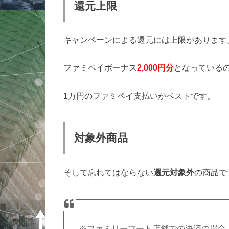
還元上限
キャンペーンによる還元には上限があります
ファミペイボーナス
2,000円分
となっている
1万円のファミペイ支払いがベストです。
対象外商品
そして忘れてはならない
還元対象外
の商品で
※ファミリーマート店舗での決済の場合