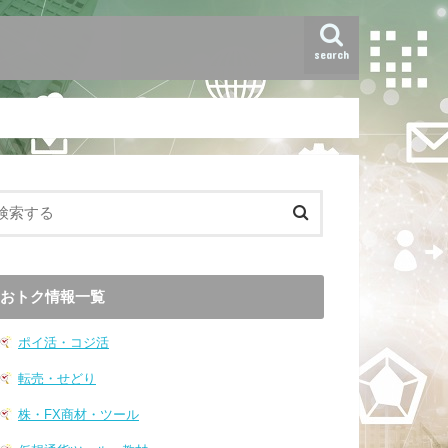
search
おトク情報一覧
ポイ活・コジ活
転売・せどり
株・FX商材・ツール