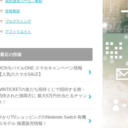
仮想通貨ツール・教材
資格教材
プログラミング
アフィリエイト
最近の投稿
OCNモバイルONE スマホキャンペーン情報
【人気のスマホSALE】
WINTICKETの友だち招待くじで招待する側・
招待された側両方に 最大5万円分当たるチャン
ス！
ひかりTVショッピングのNintendo Switch 有機
ELモデル 抽選販売情報！