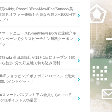
買取wikiのiPhone13Pro&Max/iPad/Surface/美
容器具オファー発動！会員なら最大+1000円ア
ップ！
スマートニュース(SmartNews)のお友達紹介キ
ャンペーンでクリスピーチキン無料クーポン
ゲット！
買取wiki 高田馬場店が11月1日にオープン！駅
から徒歩1分の好立地で持ち込み便利！
LINEショッピング ポチポチハロウィンで最大
600ポイントゲット！
auスマートパスプレミアム会員ならmenuで
Pontaポイント30%還元！