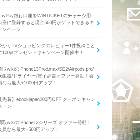
PayPay銀行口座をWINTICKETのチャージ用
口座に登録すると現金500円がゲットできるキ
ャンペーン
ひかりTVショッピングのレビュー1件投稿ごと
に100ptプレゼントキャンペーン開催中！
買取wikiのiPhone13Pro&max/SE2/Airpods pro/
炊飯器/ドライヤー/電子辞書オファー発動！会
員なら最大+1000円アップ！
【先着】ebookjapan200円OFF クーポンキャン
ペーン
買取wikiのiPhone13シリーズ オファー発動！
会員なら最大+500円アップ！