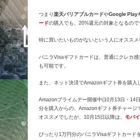
つまり
楽天バリアブルカード
や
Google Pl
ード
の購入でも、20%還元の対象となるので
特に買いたいものがないという人にオススメ
バニラVisaギフトカードは、普通にクレカ
も可能です。
また、ネット決済でAmazonギフト券を購入
Amazonプライムデー開催中(10月13日・1
分を購入からの、Amazonギフト券チャー
オススメでしたが、10月15日以降は、
モバイ
ぴったり1万円分のバニラVisaギフトカード