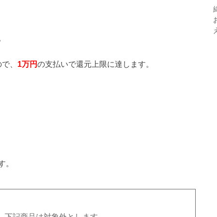
。
ので、
1万円
の支払いで還元上限に達します。
す。
、下記商品は対象外とします。