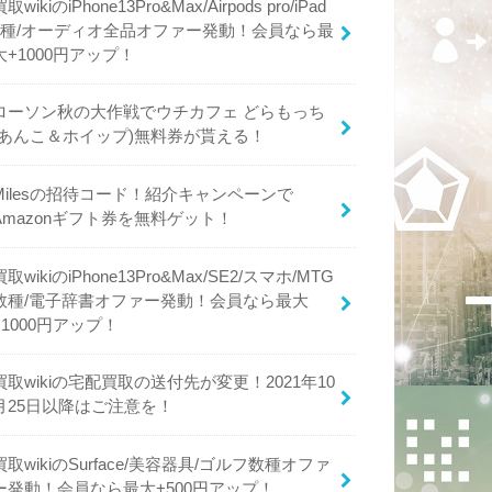
買取wikiのiPhone13Pro&Max/Airpods pro/iPad
4種/オーディオ全品オファー発動！会員なら最
大+1000円アップ！
ローソン秋の大作戦でウチカフェ どらもっち
(あんこ＆ホイップ)無料券が貰える！
Milesの招待コード！紹介キャンペーンで
Amazonギフト券を無料ゲット！
買取wikiのiPhone13Pro&Max/SE2/スマホ/MTG
数種/電子辞書オファー発動！会員なら最大
+1000円アップ！
買取wikiの宅配買取の送付先が変更！2021年10
月25日以降はご注意を！
買取wikiのSurface/美容器具/ゴルフ数種オファ
ー発動！会員なら最大+500円アップ！