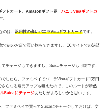
ayギフトカード
、
Amazonギフト券
、
バニラVisaギフトカ
す。
なのは、
汎用性の高いバニラVisaギフトカード
です。
感覚で街のお店で買い物もできますし、ECサイトでの決済
してチャージもできますし、Suicaチャージも可能です。
4日)でしたら、ファミペイでバニラVisaギフトカード1万円
ジでさらなる還元アップも狙えたので、このルートが断然
ルSuicaにチャージ
あたりがよろしいかと思います。
を、ファミペイで買ってSuicaにチャージしておけば、交