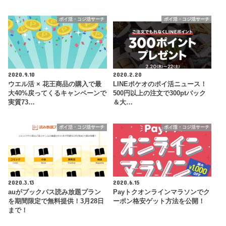
ポイ活・コジ活サーチ
ポイ活・コジ活サーチ
2020.9.10
2020.2.20
ウエル活 × 花王商品の購入で最
LINEポケオのポイ活ニュース！
大40%戻ってくるキャンペーンで
500円以上の注文で300ptバック
実質73…
＆大…
ポイ活・コジ活サーチ
ポイ活・コジ活サーチ
2020.3.13
2020.6.15
auがブックパス読み放題プラン
Payトクオンラインマラソンでク
を期間限定で無料提供！3月28日
ーポン格安ゲット方法を公開！
まで！