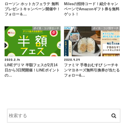
ローソン ホットカフェラテ 無料
Milesの招待コード！紹介キャン
プレゼントキャンペーン開催中！
ペーンでAmazonギフト券を無料
フォロー＆…
ゲット！
ポイ活・コジ活サーチ
ポイ活・コジ活サーチ
2020.2.14
2020.9.29
LINEデリマ 半額フェスが2月14
ファミマ 手巻おむすび シーチキ
日から3日間開催！LINEポイント
ンマヨネーズ無料引換券が当たる
の…
フォロー&…