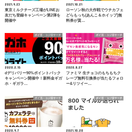
2021.9.23
2021.10.21
東京ミルクチーズ工場がLINEお
ローソン秋の大作戦でウチカフェ
友だち登録キャンペーン第2弾を
どらもっち(あんこ＆ホイップ)無
開催中
料券が貰…
ポイ活・コジ活サーチ
ポイ活・コジ活サーチ
2020.2.15
2020.8.27
dデリバリー90%ポイントバック
ファミマ 生チョコのもちもちク
キャンペーン開催中！新料金ギガ
レープ無料引換券が当たるフォロ
ホ・ギガラ…
ー&リツイー…
ポイ活・コジ活サーチ
ポイ活・コジ活サーチ
2020.9.7
2021.10.20