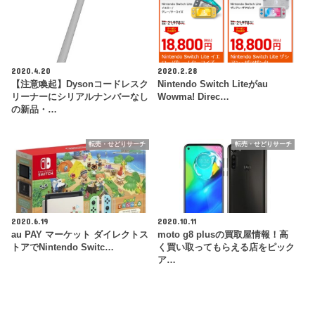
2020.4.20
2020.2.28
【注意喚起】Dysonコードレスク
Nintendo Switch Liteがau
リーナーにシリアルナンバーなし
Wowma! Direc…
の新品・…
転売・せどりサーチ
転売・せどりサーチ
2020.6.19
2020.10.11
au PAY マーケット ダイレクトス
moto g8 plusの買取屋情報！高
トアでNintendo Switc…
く買い取ってもらえる店をピック
ア…