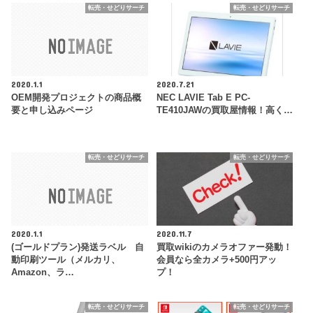
転売・せどりサーチ
転売・せどりサーチ
2020.1.1
2020.7.21
OEM開発プロジェクトの商品概
NEC LAVIE Tab E PC-
要と申し込みページ
TE410JAWの買取屋情報！高く…
転売・せどりサーチ
転売・せどりサーチ
2020.1.1
2020.11.7
(ゴールドプラン)発送ラベル 自
買取wikiのカメラオファー発動！
動印刷ツール（メルカリ、
会員なら全カメラ+500円アッ
Amazon、ラ…
プ！
転売・せどりサーチ
転売・せどりサーチ