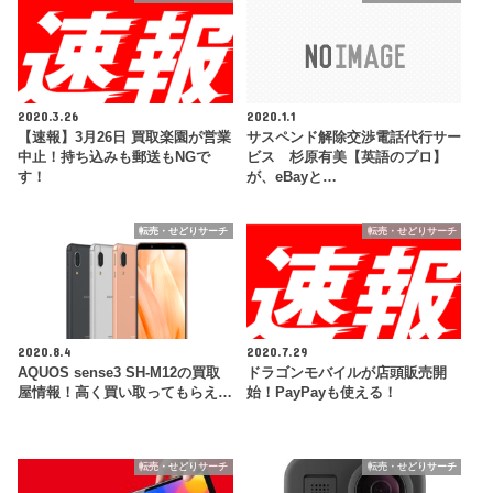
2020.3.26
2020.1.1
【速報】3月26日 買取楽園が営業
サスペンド解除交渉電話代行サー
中止！持ち込みも郵送もNGで
ビス 杉原有美【英語のプロ】
す！
が、eBayと…
転売・せどりサーチ
転売・せどりサーチ
2020.8.4
2020.7.29
AQUOS sense3 SH-M12の買取
ドラゴンモバイルが店頭販売開
屋情報！高く買い取ってもらえ…
始！PayPayも使える！
転売・せどりサーチ
転売・せどりサーチ