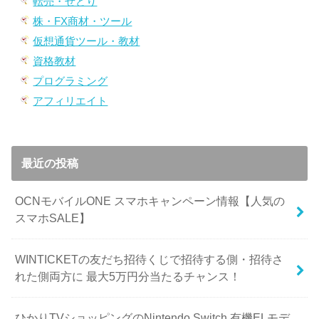
転売・せどり
株・FX商材・ツール
仮想通貨ツール・教材
資格教材
プログラミング
アフィリエイト
最近の投稿
OCNモバイルONE スマホキャンペーン情報【人気の
スマホSALE】
WINTICKETの友だち招待くじで招待する側・招待さ
れた側両方に 最大5万円分当たるチャンス！
ひかりTVショッピングのNintendo Switch 有機ELモデ