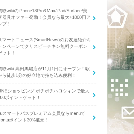
買取wikiのiPhone13Pro&Max/iPad/Surface/美
容器具オファー発動！会員なら最大+1000円ア
ップ！
スマートニュース(SmartNews)のお友達紹介キ
ャンペーンでクリスピーチキン無料クーポン
ゲット！
買取wiki 高田馬場店が11月1日にオープン！駅
から徒歩1分の好立地で持ち込み便利！
LINEショッピング ポチポチハロウィンで最大
600ポイントゲット！
auスマートパスプレミアム会員ならmenuで
Pontaポイント30%還元！