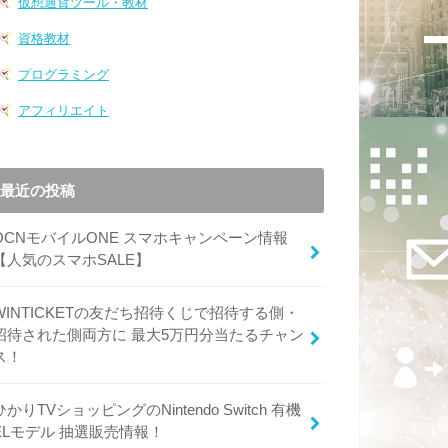
仮想通貨ツール・教材
資格教材
プログラミング
アフィリエイト
最近の投稿
OCNモバイルONE スマホキャンペーン情報
【人気のスマホSALE】
WINTICKETの友だち招待くじで招待する側・
招待された側両方に 最大5万円分当たるチャン
ス！
ひかりTVショッピングのNintendo Switch 有機
ELモデル 抽選販売情報！