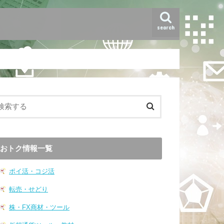
search
おトク情報一覧
ポイ活・コジ活
転売・せどり
株・FX商材・ツール