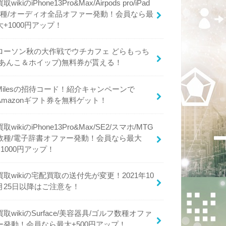
買取wikiのiPhone13Pro&Max/Airpods pro/iPad
4種/オーディオ全品オファー発動！会員なら最
大+1000円アップ！
ローソン秋の大作戦でウチカフェ どらもっち
(あんこ＆ホイップ)無料券が貰える！
Milesの招待コード！紹介キャンペーンで
Amazonギフト券を無料ゲット！
買取wikiのiPhone13Pro&Max/SE2/スマホ/MTG
数種/電子辞書オファー発動！会員なら最大
+1000円アップ！
買取wikiの宅配買取の送付先が変更！2021年10
月25日以降はご注意を！
買取wikiのSurface/美容器具/ゴルフ数種オファ
ー発動！会員なら最大+500円アップ！