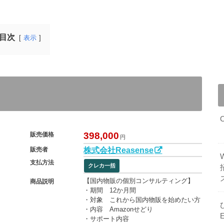
目次
表示
398,000
販売価格
円
株式会社Reasense
販売者
支払方法
クレカ一括
【国内物販の個別コンサルティング】
商品説明
・期間 12か月間
・対象 これから国内物販を始めたい方
・内容 Amazonせどり
・サポート内容