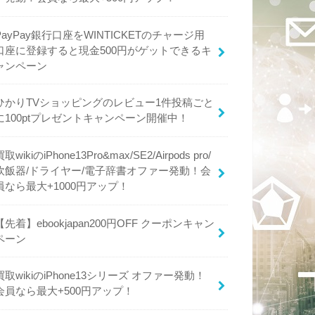
PayPay銀行口座をWINTICKETのチャージ用
口座に登録すると現金500円がゲットできるキ
ャンペーン
ひかりTVショッピングのレビュー1件投稿ごと
に100ptプレゼントキャンペーン開催中！
買取wikiのiPhone13Pro&max/SE2/Airpods pro/
炊飯器/ドライヤー/電子辞書オファー発動！会
員なら最大+1000円アップ！
【先着】ebookjapan200円OFF クーポンキャン
ペーン
買取wikiのiPhone13シリーズ オファー発動！
会員なら最大+500円アップ！