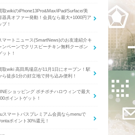
買取wikiのiPhone13Pro&Max/iPad/Surface/美
容器具オファー発動！会員なら最大+1000円ア
ップ！
スマートニュース(SmartNews)のお友達紹介キ
ャンペーンでクリスピーチキン無料クーポン
ゲット！
買取wiki 高田馬場店が11月1日にオープン！駅
から徒歩1分の好立地で持ち込み便利！
LINEショッピング ポチポチハロウィンで最大
600ポイントゲット！
auスマートパスプレミアム会員ならmenuで
Pontaポイント30%還元！