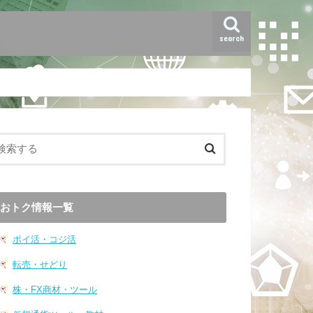
search
おトク情報一覧
ポイ活・コジ活
転売・せどり
株・FX商材・ツール