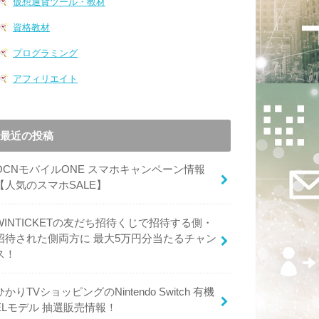
仮想通貨ツール・教材
資格教材
プログラミング
アフィリエイト
最近の投稿
OCNモバイルONE スマホキャンペーン情報
【人気のスマホSALE】
WINTICKETの友だち招待くじで招待する側・
招待された側両方に 最大5万円分当たるチャン
ス！
ひかりTVショッピングのNintendo Switch 有機
ELモデル 抽選販売情報！