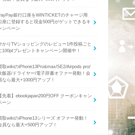
PayPay銀行口座をWINTICKETのチャージ用
口座に登録すると現金500円がゲットできるキ
ャンペーン
ひかりTVショッピングのレビュー1件投稿ごと
に100ptプレゼントキャンペーン開催中！
買取wikiのiPhone13Pro&max/SE2/Airpods pro/
炊飯器/ドライヤー/電子辞書オファー発動！会
員なら最大+1000円アップ！
【先着】ebookjapan200円OFF クーポンキャン
ペーン
買取wikiのiPhone13シリーズ オファー発動！
会員なら最大+500円アップ！