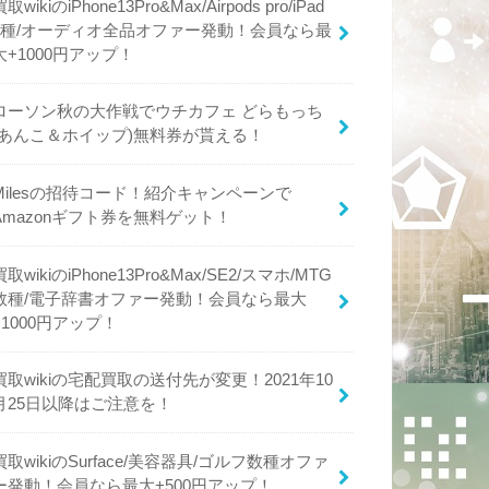
買取wikiのiPhone13Pro&Max/Airpods pro/iPad
4種/オーディオ全品オファー発動！会員なら最
大+1000円アップ！
ローソン秋の大作戦でウチカフェ どらもっち
(あんこ＆ホイップ)無料券が貰える！
Milesの招待コード！紹介キャンペーンで
Amazonギフト券を無料ゲット！
買取wikiのiPhone13Pro&Max/SE2/スマホ/MTG
数種/電子辞書オファー発動！会員なら最大
+1000円アップ！
買取wikiの宅配買取の送付先が変更！2021年10
月25日以降はご注意を！
買取wikiのSurface/美容器具/ゴルフ数種オファ
ー発動！会員なら最大+500円アップ！