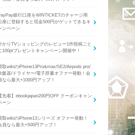
PayPay銀行口座をWINTICKETのチャージ用
口座に登録すると現金500円がゲットできるキ
ャンペーン
ひかりTVショッピングのレビュー1件投稿ごと
に100ptプレゼントキャンペーン開催中！
買取wikiのiPhone13Pro&max/SE2/Airpods pro/
炊飯器/ドライヤー/電子辞書オファー発動！会
員なら最大+1000円アップ！
【先着】ebookjapan200円OFF クーポンキャン
ペーン
買取wikiのiPhone13シリーズ オファー発動！
会員なら最大+500円アップ！