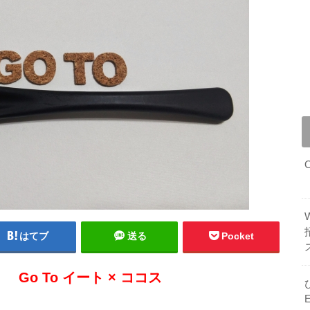
はてブ
送る
Pocket
Go To イート × ココス