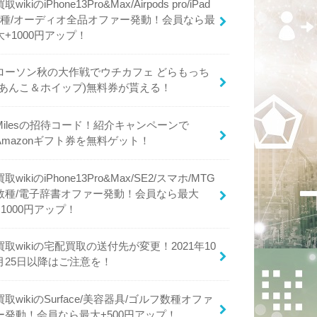
買取wikiのiPhone13Pro&Max/Airpods pro/iPad
4種/オーディオ全品オファー発動！会員なら最
大+1000円アップ！
ローソン秋の大作戦でウチカフェ どらもっち
(あんこ＆ホイップ)無料券が貰える！
Milesの招待コード！紹介キャンペーンで
Amazonギフト券を無料ゲット！
買取wikiのiPhone13Pro&Max/SE2/スマホ/MTG
数種/電子辞書オファー発動！会員なら最大
+1000円アップ！
買取wikiの宅配買取の送付先が変更！2021年10
月25日以降はご注意を！
買取wikiのSurface/美容器具/ゴルフ数種オファ
ー発動！会員なら最大+500円アップ！