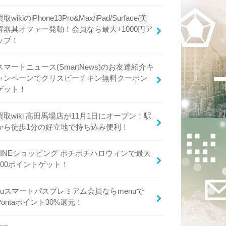
買取wikiのiPhone13Pro&Max/iPad/Surface/美
容器具オファー発動！会員なら最大+1000円ア
ップ！
スマートニュース(SmartNews)のお友達紹介キ
ャンペーンでクリスピーチキン無料クーポン
ゲット！
買取wiki 高田馬場店が11月1日にオープン！駅
から徒歩1分の好立地で持ち込み便利！
LINEショッピング ポチポチハロウィンで最大
600ポイントゲット！
auスマートパスプレミアム会員ならmenuで
Pontaポイント30%還元！