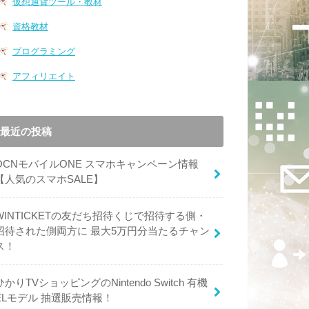
仮想通貨ツール・教材
資格教材
プログラミング
アフィリエイト
最近の投稿
OCNモバイルONE スマホキャンペーン情報
【人気のスマホSALE】
WINTICKETの友だち招待くじで招待する側・
招待された側両方に 最大5万円分当たるチャン
ス！
ひかりTVショッピングのNintendo Switch 有機
ELモデル 抽選販売情報！