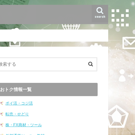
search
おトク情報一覧
ポイ活・コジ活
転売・せどり
株・FX商材・ツール