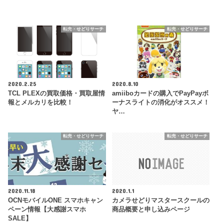
転売・せどりサーチ
転売・せどりサーチ
2020.2.25
2020.8.10
TCL PLEXの買取価格・買取屋情
amiiboカードの購入でPayPayボ
報とメルカリを比較！
ーナスライトの消化がオススメ！
ヤ…
転売・せどりサーチ
転売・せどりサーチ
2020.11.18
2020.1.1
OCNモバイルONE スマホキャン
カメラせどりマスタースクールの
ペーン情報【大感謝スマホ
商品概要と申し込みページ
SALE】