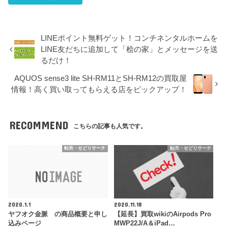
LINEポイント無料ゲット！コンチネンタルホームを
LINE友だちに追加して「桧の家」とメッセージを送
るだけ！
AQUOS sense3 lite SH-RM11とSH-RM12の買取屋
情報！高く買い取ってもらえる店をピックアップ！
RECOMMEND
こちらの記事も人気です。
転売・せどりサーチ
転売・せどりサーチ
2020.1.1
2020.11.18
ヤフオク金脈 の商品概要と申し
【延長】買取wikiのAirpods Pro
込みページ
MWP22J/A＆iPad…