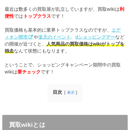
最近は数多くの買取屋が乱立していますが、買取wikiは
利
便性
では
トップクラス
です！
買取価格も基本的に業界トップクラスなのですが、
エデ
ィオン闇市
や
楽天のイベント
、
dショッピングデー
など
の開催が近づくと、
人気商品の買取価格はwikiがトップを
独走
なんて状態にもなります。
ということで、ショッピングキャンペーン期間中の買取
wikiは
要チェック
です！
目次
表示
買取wikiとは