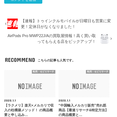
【速報】トゥインクルモバイルが日曜日も営業に変
更！定休日がなくなりました！
AirPods Pro MWP22J/Aの買取屋情報！高く買い取
ってもらえる店をピックアップ！
RECOMMEND
こちらの記事も人気です。
転売・せどりサーチ
転売・せどりサーチ
2020.1.1
2020.1.1
【ラクメリ】楽天×メルカリで収
“中国輸入メルカリ販売”売れ筋
入の柱構築メソッド！ の商品概
商品【最速リサーチ&特定方法】
要と申し込み…
の商品概要と…