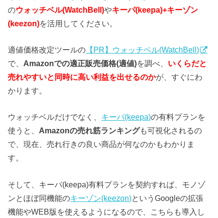
の
ウォッチベル(WatchBell)
や
キーパ(keepa)+キーゾン
(keezon)
を活用してください。
適値価格改定ツールの
【PR】ウォッチベル(WatchBell)
で、
Amazonでの適正販売価格(適値)
を調べ、
いくらだと
売れやすいと同時に高い利益を出せるのか
が、すぐにわ
かります。
ウォッチベルだけでなく、
キーパ(keepa)
の有料プランを
使うと、
Amazonの売れ筋ランキング
も可視化されるの
で、現在、売れ行きの良い商品が何なのかもわかりま
す。
そして、キーパ(keepa)有料プランを契約すれば、モノゾ
ンとほぼ同機能の
キーゾン(keezon)
というGoogleの拡張
機能やWEB版を使えるようになるので、こちらも導入し