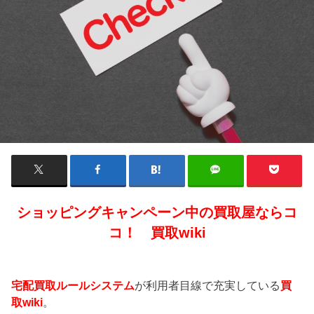
ショッピングキャンペーン中の買取屋ならコ
コ！ 買取wiki
宅配買取ルールシステム
が利用者目線で充実している
買
取wiki
。