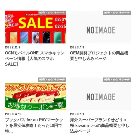
転売・せどりサーチ
転売・せどりサーチ
2022.2.7
2020.1.1
OCNモバイルONE スマホキャン
OEM開発プロジェクトの商品概
ペーン情報【人気のスマホ
要と申し込みページ
SALE】
転売・せどりサーチ
転売・せどりサーチ
2020.4.12
2020.1.1
ブックパス for au PAYマーケッ
海外スーパーブランドせどり＜
トを最安値攻略！たった10円で
極-kiwami-＞αの商品概要と申し
特…
込みページ