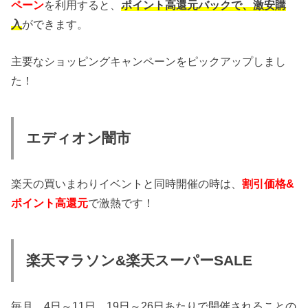
ペーン
を利用すると、
ポイント高還元バックで、激安購
入
ができます。
主要なショッピングキャンペーンをピックアップしまし
た！
エディオン闇市
楽天の買いまわりイベントと同時開催の時は、
割引価格&
ポイント高還元
で激熱です！
楽天マラソン&楽天スーパーSALE
毎月、4日～11日、19日～26日あたりで開催されることの