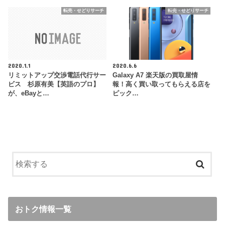
転売・せどりサーチ
転売・せどりサーチ
2020.1.1
2020.6.6
リミットアップ交渉電話代行サー
Galaxy A7 楽天版の買取屋情
ビス 杉原有美【英語のプロ】
報！高く買い取ってもらえる店を
が、eBayと…
ピック…
おトク情報一覧