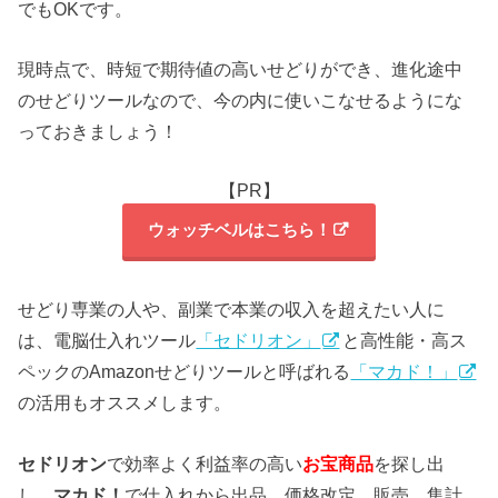
でもOKです。
現時点で、時短で期待値の高いせどりができ、進化途中
のせどりツールなので、今の内に使いこなせるようにな
っておきましょう！
【PR】
ウォッチベルはこちら！
せどり専業の人や、副業で本業の収入を超えたい人に
は、電脳仕入れツール
「セドリオン」
と高性能・高ス
ペックのAmazonせどりツールと呼ばれる
「マカド！」
の活用もオススメします。
セドリオン
で効率よく利益率の高い
お宝商品
を探し出
し、
マカド！
で仕入れから出品、価格改定、販売、集計